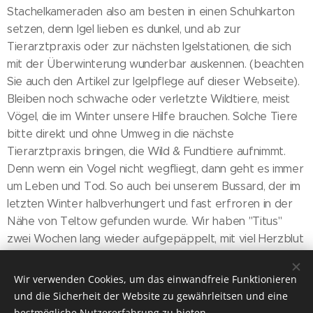
Stachelkameraden also am besten in einen Schuhkarton
setzen, denn Igel lieben es dunkel, und ab zur
Tierarztpraxis oder zur nächsten Igelstationen, die sich
mit der Überwinterung wunderbar auskennen. (beachten
Sie auch den Artikel zur Igelpflege auf dieser Webseite).
Bleiben noch schwache oder verletzte Wildtiere, meist
Vögel, die im Winter unsere Hilfe brauchen. Solche Tiere
bitte direkt und ohne Umweg in die nächste
Tierarztpraxis bringen, die Wild & Fundtiere aufnimmt.
Denn wenn ein Vogel nicht wegfliegt, dann geht es immer
um Leben und Tod. So auch bei unserem Bussard, der im
letzten Winter halbverhungert und fast erfroren in der
Nähe von Teltow gefunden wurde. Wir haben "Titus"
zwei Wochen lang wieder aufgepäppelt, mit viel Herzblut
von uns und vielen Hühnerherzen. Auch Ihr Tierarzt wird
Ihnen mit Rat und Tat sicherlich zur Seite stehen.
Wir verwenden Cookies, um das einwandfreie Funktionieren
und die Sicherheit der Website zu gewährleitsen und eine
Zurück zu
Tipps & Information
bestmögliche Nutzererfahrung zu bieten.