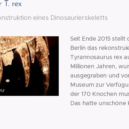
r T. rex
nstruktion eines Dinosaurierskeletts
Seit Ende 2015 stell
Berlin das rekonstruie
Tyrannosaurus rex au
Millionen Jahren, wu
ausgegraben und vo
Museum zur Verfügung
enz
der 170 Knochen muss
Das hatte unschöne