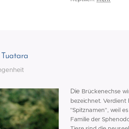
 Tuatara
angenheit
Die
Brückenechse wird
bezeichnet. Verdient 
"Spitznamen", weil es
Familie der Sphenodon
Tiere sind die neusee