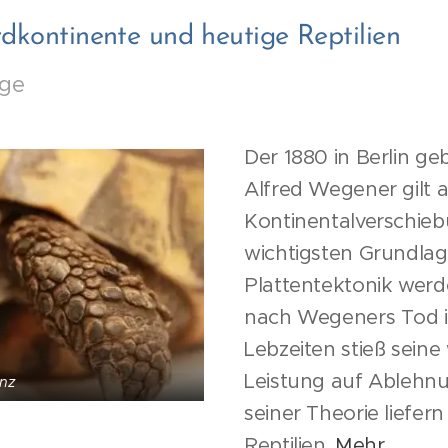
dkontinente und heutige Reptilien
ge
Der 1880 in Berlin g
Alfred Wegener gilt a
Kontinentalverschiebu
wichtigsten Grundlage
Plattentektonik werd
nach Wegeners Tod i
Lebzeiten stieß seine
Leistung auf Ablehnun
enz
seiner Theorie liefe
Reptilien.
Mehr