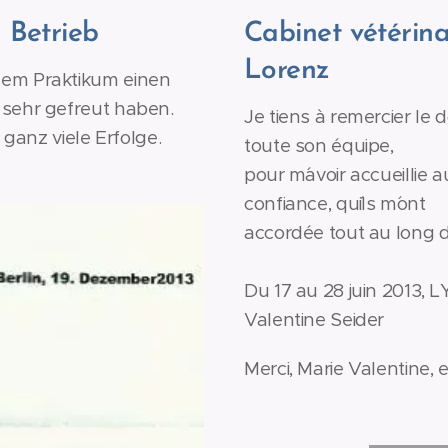
 Betrieb
Cabinet vétérina
Lorenz
nem Praktikum einen
 sehr gefreut haben.
Je tiens à remercier le 
anz viele Erfolge.
toute son équipe,
pour m´avoir accueillie a
confiance, qu´ils m´ont
accordée tout au long d
Du 17 au 28 juin 2013,
Valentine Seider
Merci, Marie Valentine,