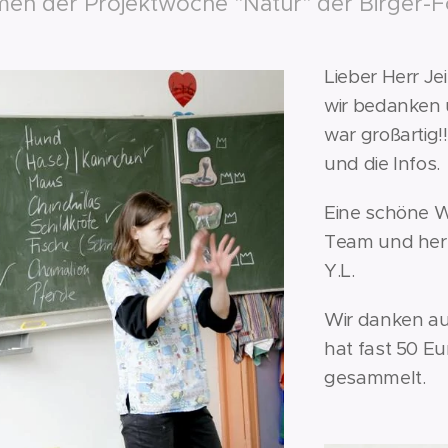
en der Projektwoche "Natur" der Birger-F
Lieber Herr Je
wir bedanken u
war großartig!
und die Infos.
Eine schöne 
Team und herz
Y.L.
Wir danken au
hat fast 50 Eu
gesammelt.