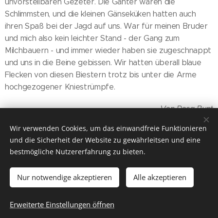
unvorstellbaren Gezeter. Die Ganter waren die
Schlimmsten, und die kleinen Gänseküken hatten auch
ihren Spaß bei der Jagd auf uns. War für meinen Bruder
und mich also kein leichter Stand - der Gang zum
Milchbauern - und immer wieder haben sie zugeschnappt
und uns in die Beine gebissen. Wir hatten überall blaue
Flecken von diesen Biestern trotz bis unter die Arme
hochgezogener Kniestrümpfe.
Von Rosa Bunt
Wir verwenden Cookies, um das einwandfreie Funktionieren
Zurück
und die Sicherheit der Website zu gewährleitsen und eine
bestmögliche Nutzererfahrung zu bieten.
Nur notwendige akzeptieren
Alle akzeptieren
© 2016
Tierarztpraxis Dr. Renate Lorenz
, alle Rechte
vorbehalten
Erweiterte Einstellungen öffnen
Unterstützt von
Webnode
Cookies