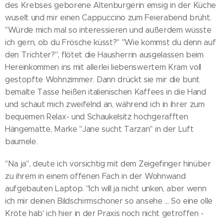
des Krebses geborene Altenburgerin emsig in der Küche
wuselt und mir einen Cappuccino zum Feierabend brüht.
"Würde mich mal so interessieren und außerdem wüsste
ich gern, ob du Frösche küsst?" "Wie kommst du denn auf
den Trichter?", flötet die Hausherrin ausgelassen beim
Hereinkommen ins mit allerlei liebenswertem Kram voll
gestopfte Wohnzimmer. Dann drückt sie mir die bunt
bemalte Tasse heißen italienischen Kaffees in die Hand
und schaut mich zweifelnd an, während ich in ihrer zum
bequemen Relax- und Schaukelsitz hochgerafften
Hängematte, Marke "Jane sucht Tarzan" in der Luft
baumele.
"Na ja", deute ich vorsichtig mit dem Zeigefinger hinüber
zu ihrem in einem offenen Fach in der Wohnwand
aufgebauten Laptop. "Ich will ja nicht unken, aber wenn
ich mir deinen Bildschirmschoner so ansehe ... So eine olle
Kröte hab' ich hier in der Praxis noch nicht getroffen -