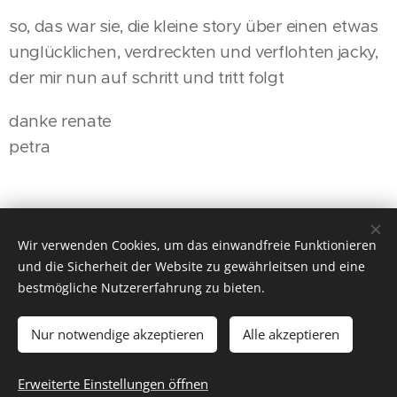
so, das war sie, die kleine story über einen etwas
unglücklichen, verdreckten und verflohten jacky,
der mir nun auf schritt und tritt folgt
danke renate
petra
Wir verwenden Cookies, um das einwandfreie Funktionieren
und die Sicherheit der Website zu gewährleitsen und eine
Zurück
bestmögliche Nutzererfahrung zu bieten.
Nur notwendige akzeptieren
Alle akzeptieren
© 2016
Tierarztpraxis Dr. Renate Lorenz
, alle Rechte
vorbehalten
Erweiterte Einstellungen öffnen
Unterstützt von
Webnode
Cookies