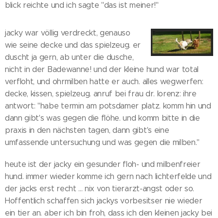
blick reichte und ich sagte "das ist meiner!"
jacky war völlig verdreckt, genauso
wie seine decke und das spielzeug. er
duscht ja gern, ab unter die dusche,
nicht in der Badewanne! und der kleine hund war total
verfloht, und ohrmilben hatte er auch. alles wegwerfen:
decke, kissen, spielzeug. anruf bei frau dr. lorenz: ihre
antwort: "habe termin am potsdamer platz. komm hin und
dann gibt's was gegen die flöhe. und komm bitte in die
praxis in den nächsten tagen, dann gibt's eine
umfassende untersuchung und was gegen die milben."
heute ist der jacky ein gesunder floh- und milbenfreier
hund. immer wieder komme ich gern nach lichterfelde und
der jacks erst recht ... nix von tierarzt-angst oder so.
Hoffentlich schaffen sich jackys vorbesitser nie wieder
ein tier an. aber ich bin froh, dass ich den kleinen jacky bei