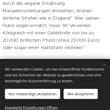
durch die vegane Ernährung
Mangelerscheinungen entstehen, drohen
ähnliche Strafen wie in England". Wer seinen
Hund vegan ernährt, muss "im Vereinten
Königreich mit einer Geldstrafe von bis zu
20.000 britischen Pfund (etwa 23.000 Euro)
oder sogar einer Haftstrafe rechnen."
Share
Wir verwenden Cookies, um das einwandfreie Funktionieren
und die Sicherheit der Website zu gewährleitsen und eine
bestmögliche Nutzererfahrung zu bieten.
Nur notwendige akzeptieren
Alle akzeptieren
© 2016
Tierarztpraxis Dr. Renate Lorenz
, alle Rechte
vorbehalten
Erweiterte Einstellungen öffnen
Unterstützt von
Webnode
Cookies