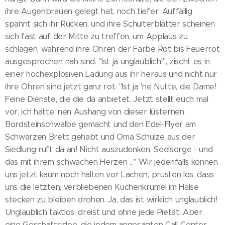
ihre Augenbrauen gelegt hat, noch tiefer. Auffällig
spannt sich ihr Rücken, und ihre Schulterblätter scheinen
sich fast auf der Mitte zu treffen, um Applaus zu
schlagen, während ihre Ohren der Farbe Rot bis Feuerrot
ausgesprochen nah sind. "Ist ja unglaublich!", zischt es in
einer hochexplosiven Ladung aus ihr heraus und nicht nur
ihre Ohren sind jetzt ganz rot. "Ist ja 'ne Nutte, die Dame!
Feine Dienste, die die da anbietet. Jetzt stellt euch mal
vor, ich hätte 'nen Aushang von dieser lüsternen
Bordsteinschwalbe gemacht und den Edel-Flyer am
Schwarzen Brett gehabt und Oma Schulze aus der
Siedlung ruft da an! Nicht auszudenken: Seelsorge - und
das mit ihrem schwachen Herzen ..." Wir jedenfalls können
uns jetzt kaum noch halten vor Lachen, prusten los, dass
uns die letzten, verbliebenen Kuchenkrümel im Halse
stecken zu bleiben drohen. Ja, das ist wirklich unglaublich!
Unglaublich taktlos, dreist und ohne jede Pietät. Aber
eine Geschäftsidee, die jedem angesagten Call-Center