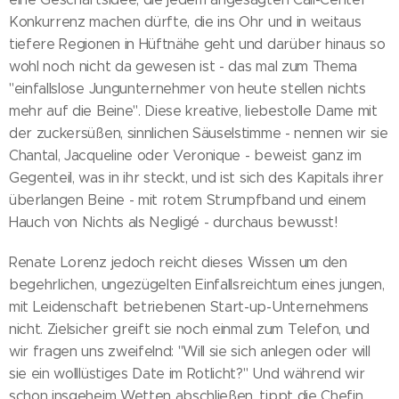
Konkurrenz machen dürfte, die ins Ohr und in weitaus
tiefere Regionen in Hüftnähe geht und darüber hinaus so
wohl noch nicht da gewesen ist - das mal zum Thema
"einfallslose Jungunternehmer von heute stellen nichts
mehr auf die Beine". Diese kreative, liebestolle Dame mit
der zuckersüßen, sinnlichen Säuselstimme - nennen wir sie
Chantal, Jacqueline oder Veronique - beweist ganz im
Gegenteil, was in ihr steckt, und ist sich des Kapitals ihrer
überlangen Beine - mit rotem Strumpfband und einem
Hauch von Nichts als Negligé - durchaus bewusst!
Renate Lorenz jedoch reicht dieses Wissen um den
begehrlichen, ungezügelten Einfallsreichtum eines jungen,
mit Leidenschaft betriebenen Start-up-Unternehmens
nicht. Zielsicher greift sie noch einmal zum Telefon, und
wir fragen uns zweifelnd: "Will sie sich anlegen oder will
sie ein wolllüstiges Date im Rotlicht?" Und während wir
schon insgeheim Wetten abschließen, tippt die Chefin