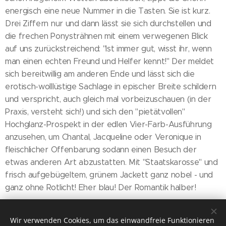
energisch eine neue Nummer in die Tasten. Sie ist kurz.
Drei Ziffern nur und dann lässt sie sich durchstellen und
die frechen Ponysträhnen mit einem verwegenen Blick
auf uns zurückstreichend: "Ist immer gut, wisst ihr, wenn
man einen echten Freund und Helfer kennt!" Der meldet
sich bereitwillig am anderen Ende und lässt sich die
erotisch-wolllüstige Sachlage in epischer Breite schildern
und verspricht, auch gleich mal vorbeizuschauen (in der
Praxis, versteht sich!) und sich den "pietätvollen"
Hochglanz-Prospekt in der edlen Vier-Farb-Ausführung
anzusehen, um Chantal, Jacqueline oder Veronique in
fleischlicher Offenbarung sodann einen Besuch der
etwas anderen Art abzustatten. Mit "Staatskarosse" und
frisch aufgebügeltem, grünem Jackett ganz nobel - und
ganz ohne Rotlicht! Eher blau! Der Romantik halber!
Von Rosa Bunt
Wir verwenden Cookies, um das einwandfreie Funktionieren