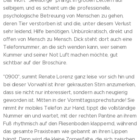
Das Wort "Seelsorge" prangt in großen Lettern auf
selbigem, und es scheint um die professionelle,
psychologische Betreuung von Menschen zu gehen,
deren Tier verstorben ist und die, unter diesem Verlust
sehr leidend, Hilfe benötigen. Unbürokratisch, direkt und
offen von Mensch zu Mensch. Dick steht dort auch eine
Telefonnummer, an die sich wenden kann, wer seinem
Kummer und seiner Not Luft machen möchte, gut
sichtbar auf der Broschüre.
"0900", summt Renate Lorenz ganz leise vor sich hin und
bei dieser Vorwahl ist ihrer gekrausten Stirn anzumerken,
dass sie nicht nur interessiert, sondern auch neugierig
geworden ist. Mitten in der Vormittagssprechstunde! Sie
nimmt ihr mobiles Telefon zur Hand, tippt die vollständige
Nummer ein und wartet, mit der rechten Pantine an ihrem
Fuß rhythmisch auf den Fliesenboden klappernd, während
das gesamte Praxisteam wie gebannt an ihren Lippen
hängt. Dann wird die kleine Zornesfalte, die sich zwischen