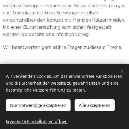
sollten schwangere Frauen keine Katzentoiletten reinigen
und Toxoplasmose-freie Schwangere sollten
vorsichtshalber den Kontakt mit fremden Katzen meiden.
Mit einer Blutuntersuchung kann sicher festgestellt
werden, ob bereits eine Infektion vorlag.
Wir beantworten gern all Ihre Fragen zu diesem Thema.
Wir verwenden Cookies, um das einwandfreie Funktionieren
Zurück zu
Tipps & Information
und die Sicherheit der Website zu gewährleitsen und eine
bestmögliche Nutzererfahrung zu bieten.
Nur notwendige akzeptieren
Alle akzeptieren
© 2016
Tierarztpraxis Dr. Renate Lorenz
, alle Rechte
vorbehalten
Erweiterte Einstellungen öffnen
Unterstützt von
Webnode
Cookies